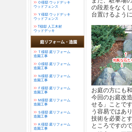
また、駐車場
Ｏ様邸 ウッドデッキ
の段差をなく
ウッドフェンス
台置けるよう
Ｙ様邸 ウッドデッキ
ウッドフェンス
Т様邸 人工木材
ウッドデッキ
Ｔ様邸 庭リフォーム
造園工事
Ｏ様邸 庭リフォーム
造園工事
Ｎ様邸 庭リフォーム
造園工事
Ｆ様邸 庭リフォーム
お庭の方にも
造園工事
今回のお庭改
Ｍ様邸 庭リフォーム
せる」ことで
造園工事
う容易ではあ
Ｓ様邸 庭リフォーム
造園工事
技術を必要と
Ｋ様邸 庭リフォーム
ところですの
造園工事