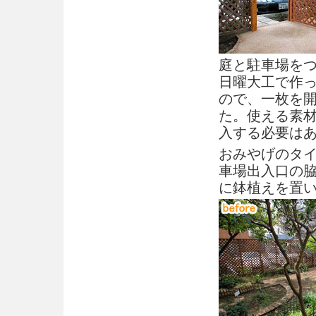
庭と駐車場を
日曜大工で作
ので、一枚を
た。使える素
入する必要は
おみやげのタ
車場出入口の
に鉢植えを置