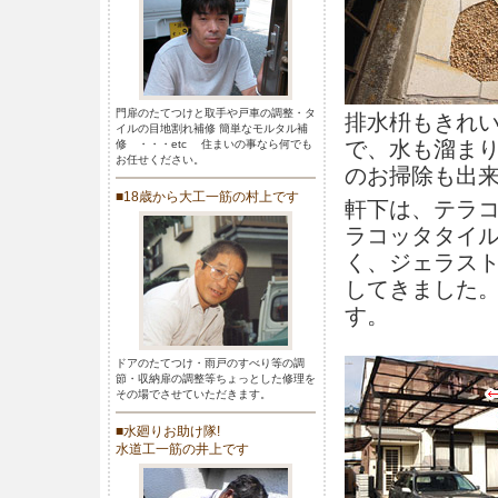
門扉のたてつけと取手や戸車の調整・タ
排水枡もきれ
イルの目地割れ補修 簡単なモルタル補
で、水も溜ま
修 ・・・etc 住まいの事なら何でも
お任せください。
のお掃除も出
■18歳から大工一筋の村上です
軒下は、テラ
ラコッタタイ
く、ジェラス
してきました
す。
ドアのたてつけ・雨戸のすべり等の調
節・収納扉の調整等ちょっとした修理を
その場でさせていただきます。
■水廻りお助け隊!
水道工一筋の井上です