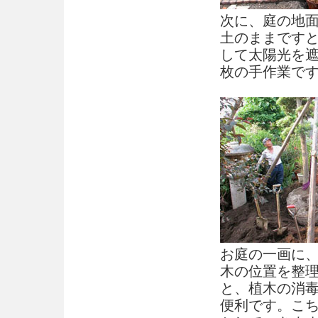
次に、庭の地
土のままです
して太陽光を
枚の手作業で
お庭の一画に
木の位置を整
と、植木の消
便利です。こち