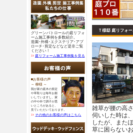
Ｔ様邸 庭リフォー
グリーンパトロールの庭リフォ
ーム施工事例を多数紹介。
造園･外構･エクステリア･アプ
ローチ･剪定などなど是非ご覧
ください！
庭リフォーム施工事例集を見る
■お客様の声
～ 柳様 ～
我が家の庭木の剪定
や草取りは毎年お願
いしていますし、家
の中や外で調子が悪
いところがあると、
雑草が腰の高
見ていただいております。
伺いした時は
その他のお客様の声はこちら
したが、また
草に困らない