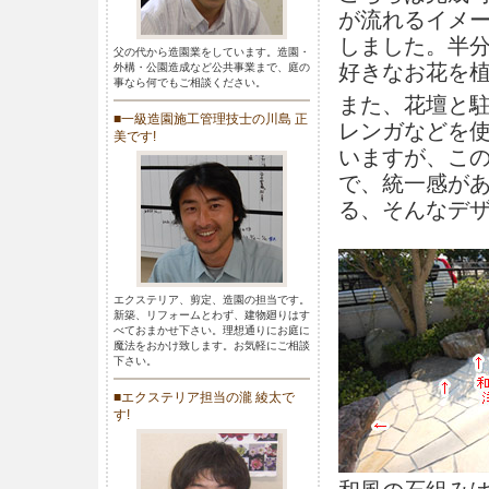
が流れるイメ
しました。半
父の代から造園業をしています。造園・
好きなお花を
外構・公園造成など公共事業まで、庭の
事なら何でもご相談ください。
また、花壇と
■一級造園施工管理技士の川島 正
レンガなどを
美です!
いますが、こ
で、統一感が
る、そんなデ
エクステリア、剪定、造園の担当です。
新築、リフォームとわず、建物廻りはす
べておまかせ下さい。理想通りにお庭に
魔法をおかけ致します。お気軽にご相談
下さい。
■エクステリア担当の瀧 綾太で
す!