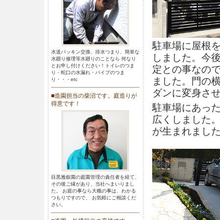
駐車場に屋根
水道パッキン交換、排水つまり、簡単な
しました。今
水廻り修理等水廻りのことなら 何なり
とお申し付けください！トイレのつま
定との事なの
り・蛇口の水漏れ・パイプのつま
ました。門の
り・・・etc
ダンに変身さ
■造園担当の柴沼です。庭造りが
得意です！
駐車場にあっ
広くしました
が生まれまし
目黒雅叙園の庭園管理の責任者を経て、
その後ご縁があり、当社へまいりまし
た。 お庭の事なら大概の事は、わかる
つもりですので、 お気軽にご相談くだ
さい。