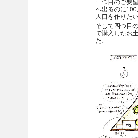
三つ目のご要
へ出るのに10
入口を作りた
そして四つ目の
で購入したお
た。