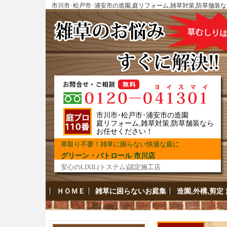
市川市･松戸市･浦安市の造園,庭リフォーム,雑草対策,防草舗
市川市･松戸市･浦安市の造園
庭リフォーム,雑草対策,防草舗装なら
お任せください！
草取り不要！雑草に困らない快適な庭に
グリーン・パトロール 市川店
安心のLIXIL(トステム)認定施工店
ＨＯＭＥ
雑草に困らないお庭集
造園,外構,剪定