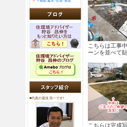
Ｙ様邸 庭木･生垣･剪定
こちらは工事
ーンを並べて
■代表の湯浅 浩一です!
こちらは完成