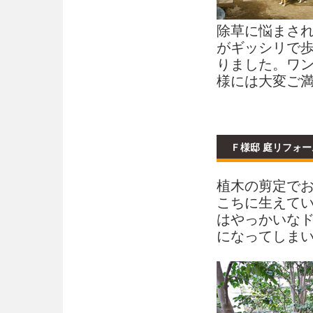
除草に悩まさ
がギッシリで
りました。ワ
様には大変ご
Ｆ様邸 庭リフォ
植木の剪定で
こちに生えて
はやっかいな
になってしま