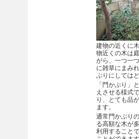
建物の近くに
物近くの木は
がら、一つ一
に雑草にまみ
ぶりにしては
「門かぶり」
えさせる様式
り、とても品
ます。
通常門かぶりの
る高額な木が
利用すること
ことができま