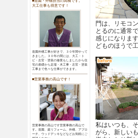
■造園・外構担当の高橋です。
大工仕事も得意です！
門は、リモコ
とるのに通常
感じになりま
どものほうで
造園外構工事が好きで、３０年間やって
きました。３０年の間には、大工・ト
ビ・左官・塗装の修業もしましたから住
宅の基礎から足場・木工事・左官・塗装
工事まで色々な仕事ができます。
■営業事務の高山です！
私はいつも、
営業事務の高山です営業事務の高山で
す。造園、庭リフォーム、外構、アプロ
がら、新しい
ーチ、ウッドデッキなどなどお気軽にご