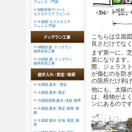
フェンス・門扉
М様所有アパート
エクステリア フェンス
Ｋ様邸 エクステリア
フェンス 門扉
こちらは立面
良さだけでな
М様邸 庭･ドッグラン
雑草対策工事
まず第一に、
楽になります
Ｎ様邸 庭･ドッグラン
雑草対策工事
際、ジェラスト
が傷むのを防
の箇所だけ剥
Ｂ様邸 庭木・剪定
他にも、太陽
Ａ様邸 庭木･剪定
は、植物がよ
Ｎ様邸貸家 庭木･伐採･除草
ンにあるので
Ｋ様邸 庭木･剪定･除草･移
植
Ｅ様邸 庭木･生垣･剪定･除
草