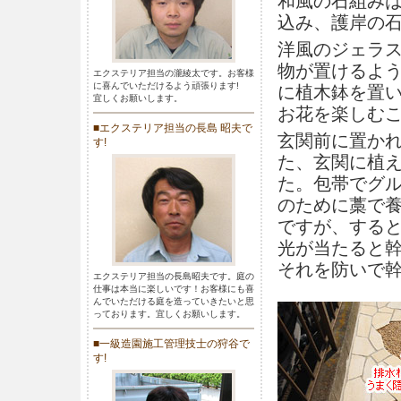
和風の石組み
込み、護岸の
洋風のジェラ
物が置けるよ
エクステリア担当の瀧綾太です。お客様
に喜んでいただけるよう頑張ります!
に植木鉢を置
宜しくお願いします。
お花を楽しむ
■エクステリア担当の長島 昭夫で
玄関前に置か
す!
た、玄関に植
た。包帯でグ
のために藁で
ですが、する
光が当たると
それを防いで
エクステリア担当の長島昭夫です。庭の
仕事は本当に楽しいです！お客様にも喜
んでいただける庭を造っていきたいと思
っております。宜しくお願いします。
■一級造園施工管理技士の狩谷で
す!