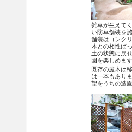
雑草が生えて
い防草舗装を
舗装はコンク
木との相性ば
土の状態に戻
園を楽しめま
既存の庭木は
は一本もあり
望をうちの造